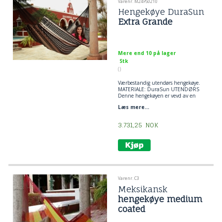
Varenr. M24PS0210
Hengekøye DuraSun
Extra Grande
Mere end 10 på lager
Stk
()
Værbestandig utendørs hengekøye.
MATERIALE: DuraSun UTENDØRS
Denne hengekøyen er vevd av en
tykk snor. Stor hengekøye. Du kan
Læs mere...
dele hengekøya med noen andre.
Anbefales for intensiv bruk på
hoteller, feriesteder, restauranter og
3.731,25
NOK
offentlige områder.
Total lengde 4,2 meter
En voksen kan ligge på langs,
diagonalt og på tvers i hengekøyen.
Varenr. C3
Meksikansk
hengekøye medium
coated