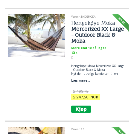
betyr at det alltid er hengekøyen som
former seg etter den personen som
bruker køyen. Når det er hengekøyen
som tilpasser seg oppnås en behagelig
Varenr. M6OSMOKA
liggekomfort og velvære i hengekøyen.
Hengekøye Moka
Du kommer nærmest til å ligge og
sveve i luften, og det er fantastisk
Mercerized XX Large
behagelig.
- Outdoor Black &
Moka
Mere end 10 på lager
Stk
()
Hengekøye Moka Mercerized XX Large
- Outdoor Black & Moka
Nyt den utrolige komforten til en
tradisjonell Maya-hengekøye med
Læs mere...
ekstra holdbarhet. Ideell for camping,
reiser, hagen.
«Ta en lur» eller powernapping.
2.498,75
Vekt: 1,5 kg.
Hengekøyebredde: 2 Mt.
2.247,50
NOK
Hengekøyelengde: 2 Mt.
Hengekøye. Total lengde: 4 Mt.
Hengeavstand: 4 Mt.
Maks: 300 kg.
Den spesielle veve- og fletteteknikk
betyr at det alltid er hengekøyen som
former seg etter den personen som
bruker køyen. Når det er hengekøyen
Varenr. C7
som tilpasser seg oppnås en behagelig