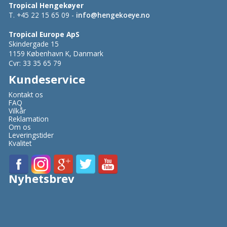
Tropical Hengekøyer
T. +45 22 15 65 09 -
info@hengekoeye.no
Tropical Europe ApS
Skindergade 15
1159 København K, Danmark
Cvr: 33 35 65 79
Kundeservice
Kontakt os
FAQ
Vilkår
Reklamation
Om os
Leveringstider
Kvalitet
Nyhetsbrev