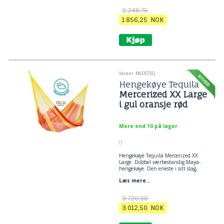
Total lengde 4 meter
2.248,75
Maks belastning. 300 kg.
Materialet er bearbeidet
1.856,25
NOK
vannavstøtende bomull
Varenr. M6OSTEQ
Hengekøye Tequila
Mercerized XX Large
i gul oransje rød
Mere end 10 på lager
()
Hengekøye Tequila Mercerized XX
Large. Dobbel værbestandig Maya-
hengekøye. Den eneste i sitt slag,
utviklet eksklusivt for Cielo-
Læs mere...
hengekøyer. Mercerisert behandlet
bomull med UV-beskyttelse. Nyt den
utrolige komforten til en Maya-
3.720,00
hengekøye som styrker og tåler slitasje
under utendørsforhold. Vakker lys
3.012,50
NOK
gul, rød og oransje - Tequila
Hammock.