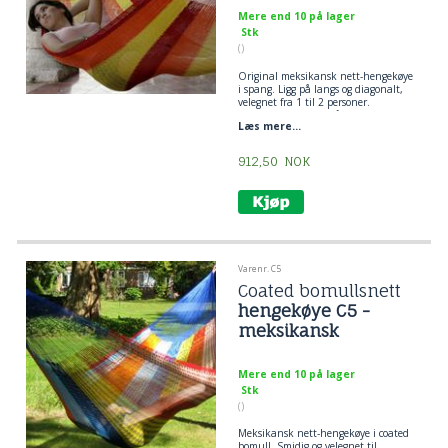
Mere end 10 på lager
Stk
()
Original meksikansk nett-hengekøye
i spang. Ligg på langs og diagonalt,
velegnet fra 1 til 2 personer.
Bomullen er coated så den er
Læs mere...
vannavstøtende.
De coated
meksikanske hengekøyer
912,50
NOK
Varenr. C5
Coated bomullsnett
hengekøye C5 -
meksikansk
Mere end 10 på lager
Stk
()
Meksikansk nett-hengekøye i coated
bomull. Smidig og velegnet til