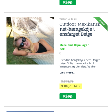
Egenvekt: 1,4 kg
Hengekøye bredde: 2,2 meter.
Hengekøye lengde: 2 meter.
Total lengde på hengekøye: 4 meter.
Hengeavstand: ca. 4 meter.
Maks. belastning: 300 kg.
Varenr. C8-beige
Outdoor Mexikansk
net-hængekøje i
ensfarget Beige
Mere end 10 på lager
Stk
()
Utendørs hengekøye i nett i fargen
beige. Stilig utseende for bruk
innendørs og utendørs. Vakker
hengekøye som er værbestandig og
Læs mere...
tåler å henge hele sommeren. Virkelig
fin hengekøye å ligge i både på tvers,
på langs og på skrå. Fin og elegant
3.373,75
håndvevd. En helt unik kvalitet
hengekøye.
3.118,75
NOK