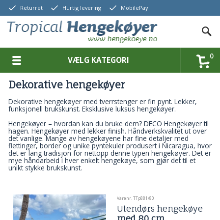
Returret
Hurtig levering
MobilePay
0
VÆLG KATEGORI
Dekorative hengekøyer
Dekorative hengekøyer med tverrstenger er fin pynt. Lekker,
funksjonell brukskunst. Eksklusive luksus hengekøyer.
Hengekøyer – hvordan kan du bruke dem? DECO Hengekøyer til
hagen. Hengekøyer med lekker finish. Håndverkskvalitet ut over
det vanlige. Mange av hengekøyene har fine detaljer med
flettinger, border og unike pyntekuler produsert i Nicaragua, hvor
det er lang tradisjon for nettopp denne typen hengekøyer. Det er
mye håndarbeid i hver enkelt hengekøye, som gjør det til et
unikt stykke brukskunst.
Varenr. TTp881/80
Utendørs hengekøye
med 80 cm