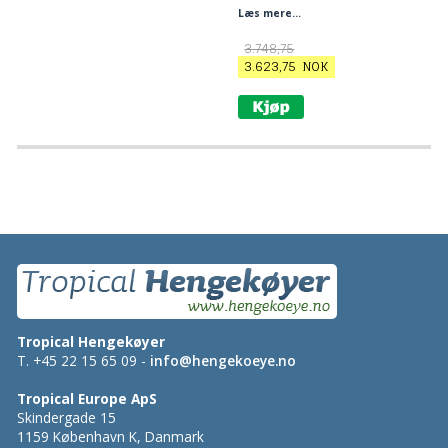
Ekstra bredde og lengde med enda
Læs mere...
mer komfort.
3.748,75
3.623,75
NOK
Tropical Hengekøyer
T. +45 22 15 65 09 -
info@hengekoeye.no
Tropical Europe ApS
Skindergade 15
1159 København K, Danmark