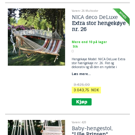
Varenr. 26-Multicolor
NICA deco DeLuxe
Extra stor hengekøye
nr. 26
Mere end 10 på lager
Stk
()
Hengekøye Model: NICA DeLuxe Extra
stor hængekøje nr. 26. Flot og
dekorativ og så den en nydelse i
særklasse. En hængekøje er lækkert
Læs mere...
brugskunst, skøn at ligge i og smuk
at se på!
3.425,00
3.043,75
NOK
Varenr. 420
Baby-hengestol,
"Lille Prinsen"