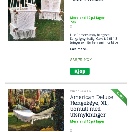
Mere end 10 på lager
Stk
()
Lille Prinsens baby-hengestol.
Kongelig og festlig. Gave idé til 1-3
åringer som får frem smil hos både
voksne og barn.
Læs mere...
868,75
NOK
Varenr. CXLAFC02
American Deluxe
Hengekøye, XL,
bomull med
utsmykninger
CXLAFC02
Mere end 10 på lager
()