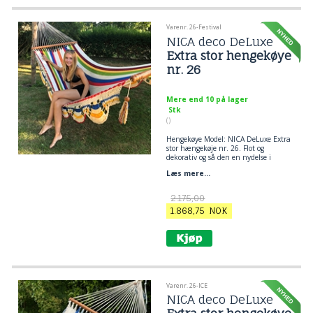
Varenr. 26-Festival
NICA deco DeLuxe
Extra stor hengekøye
nr. 26
Mere end 10 på lager
Stk
()
Hengekøye Model: NICA DeLuxe Extra
stor hængekøje nr. 26. Flot og
dekorativ og så den en nydelse i
særklasse. En hængekøje er lækkert
Læs mere...
brugskunst, skøn at ligge i og smuk
at se på!
2.175,00
1.868,75
NOK
Varenr. 26-ICE
NICA deco DeLuxe