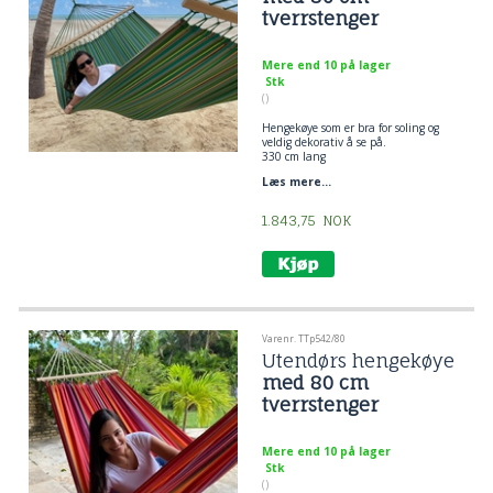
tverrstenger
Mere end 10 på lager
Stk
()
Hengekøye som er bra for soling og
veldig dekorativ å se på.
330 cm lang
liggeflate 150 x 220 cm.
Læs mere...
trestang 80 cm
1.843,75
NOK
Varenr. TTp542/80
Utendørs hengekøye
med 80 cm
tverrstenger
Mere end 10 på lager
Stk
()