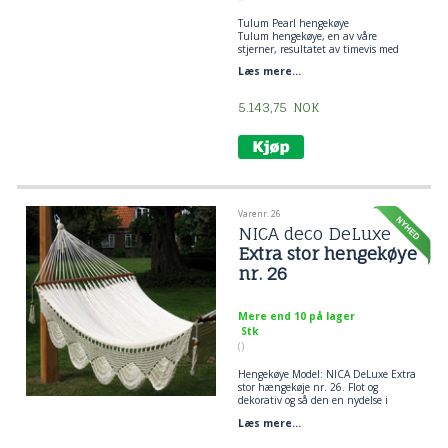
Tulum Pearl hengekøye
Tulum hengekøye, en av våre
stjerner, resultatet av timevis med
arbeid av våre kunstnere og
Læs mere...
designere, vakre og robuste dusker
henger på sidene, stramt og vakkert
stoff som i tillegg til å være behagelig,
5.143,75
NOK
gjør det til et kunstverk som vil stjele
blikket til den som går forbi, ideell for
innendørs bruk, 100 % bomull.
Vekt: 10 kg.
Hengekøyebredde: 2,5 Mt.
Lengde på hengekøye: 2,2 Mt.
Total lengde fra ende til ende: 4,2 Mt.
Minste avstand for å henge den: 3,5
Varenr. 26
Mt.
NICA deco DeLuxe
Max: 600 k
Extra stor hengekøye
nr. 26
Mere end 10 på lager
Stk
()
Hengekøye Model: NICA DeLuxe Extra
stor hængekøje nr. 26. Flot og
dekorativ og så den en nydelse i
særklasse. En hængekøje er lækkert
Læs mere...
brugskunst, skøn at ligge i og smuk
at se på!