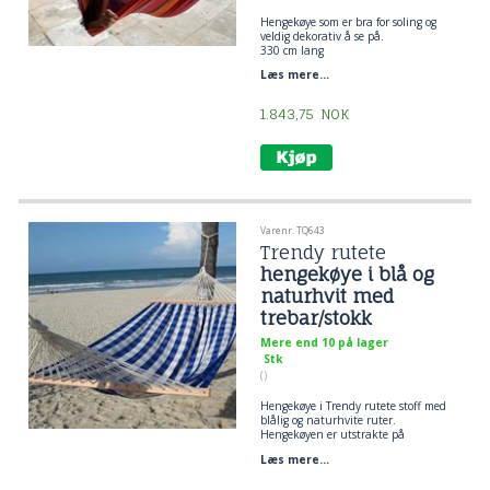
Hengekøye som er bra for soling og
veldig dekorativ å se på.
330 cm lang
liggeflate 150 x 220 cm.
Læs mere...
trestang 80 cm
1.843,75
NOK
Varenr. TQ643
Trendy rutete
hengekøye i blå og
naturhvit med
trebar/stokk
Mere end 10 på lager
Stk
()
Hengekøye i Trendy rutete stoff med
blålig og naturhvite ruter.
Hengekøyen er utstrakte på
trebarer/stokker.
Læs mere...
Hengekøye i 100% nytt bomullsstoff.