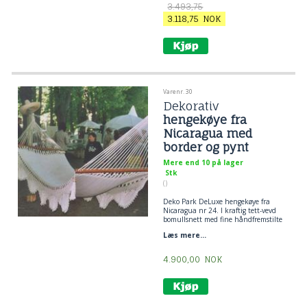
3.493,75
3.118,75
NOK
Varenr. 30
Dekorativ
hengekøye fra
Nicaragua med
border og pynt
Mere end 10 på lager
Stk
()
Deko Park DeLuxe hengekøye fra
Nicaragua nr 24. I kraftig tett-vevd
bomullsnett med fine håndfremstilte
border og dekorasjoner med
Læs mere...
tverrpinner. Romantisk nytelse til
park, hus og uteliv. Hengekøyen for
livsnytere som skal ha noe ekstra
4.900,00
NOK
lekkert å se på, og la de romantiske
drømmene ta fart.