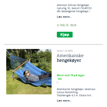
American Deluxe Hengekøye -
naturlig, XL, bomull CXLAFC02
Vår bestselgende hengekøye i
Americana-kolleksjonen.
Læs mere...
Helt håndlaget med vakre og
dekorative heklede makraméfrynser.
I tillegg til å være komfortabel, er
3.748,75
NOK
hengekøyen også dekorativ i ethvert
rom.
Ideell for bruk i hagen, del med
partneren din og barn takket være
den flate og faste sengen.
Håndvevd med 100 % naturlig
bomull.
Se siste bilde for mål og vektkapasitet.
Varenr. 24-5495
Amerikanske
hengekøyer
Mere end 10 på lager
Stk
()
Amerikansk hengekøye i eksklusiv
luksus fremstilling.
Totallængde 4,3 m. Ekstra fint
håndfremstilling, deco-kugler, borter
Læs mere...
og pynt.