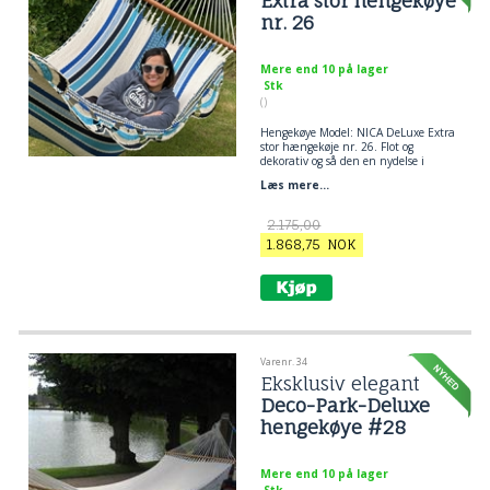
Extra stor hengekøye
nr. 26
Mere end 10 på lager
Stk
()
Hengekøye Model: NICA DeLuxe Extra
stor hængekøje nr. 26. Flot og
dekorativ og så den en nydelse i
særklasse. En hængekøje er lækkert
Læs mere...
brugskunst, skøn at ligge i og smuk
at se på!
2.175,00
1.868,75
NOK
Varenr. 34
Eksklusiv elegant
Deco-Park-Deluxe
hengekøye #28
Mere end 10 på lager
Stk