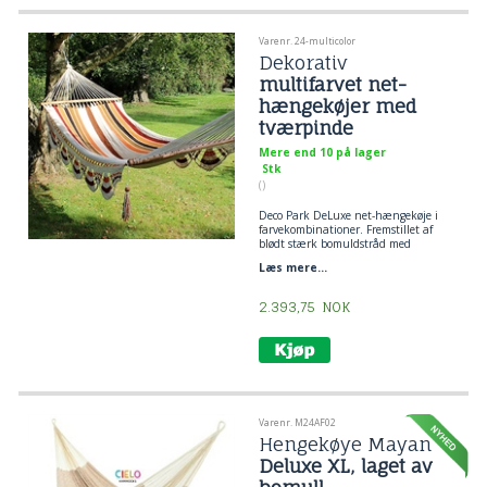
Varenr. 24-multicolor
Dekorativ
multifarvet net-
hængekøjer med
tværpinde
Mere end 10 på lager
Stk
()
Deco Park DeLuxe net-hængekøje i
farvekombinationer. Fremstillet af
blødt stærk bomuldstråd med
elegante border, frønser og
Læs mere...
dekorationskugler. En klassisk
dekorativ Hængekøje.
2.393,75
NOK
Varenr. M24AF02
Hengekøye Mayan
Deluxe XL, laget av