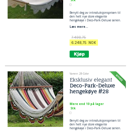
()
Benytt deg av introduksjonsprisen til
den helt nye store elegante
hengekøye i Deco-Park-Deluxe serien.
Ekstra bredde og lengde med enda
Læs mere...
mer komfort.
7.498,75
6.248,75
NOK
Varenr. 28-Color
Eksklusiv elegant
Deco-Park-Deluxe
hengekøye #28
Mere end 10 på lager
Stk
()
Benytt deg av introduksjonsprisen til
den helt nye store elegante
hengekøye i Deco-Park-Deluxe serien.