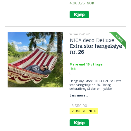
4.968,75
NOK
Varenr. 26-Vino2
NICA deco DeLuxe
Extra stor hengekøye
nr. 26
Mere end 10 på lager
Stk
()
Hengekøye Model: NICA DeLuxe Extra
stor hængekøje nr. 26. Flot og
dekorativ og så den en nydelse i
særklasse. En hængekøje er lækkert
Læs mere...
brugskunst, skøn at ligge i og smuk
at se på!
3.550,00
2.993,75
NOK