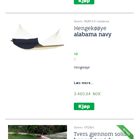
hengekøye. Det er god plass i bredden
og lengden.
Utendørs hengekøye med brede
dekorative trepinner.
Varenr. NQR14-31-alabama
Hengekøøye
alabama navy
10
()
Hengekøye
Læs mere...
3.460,94
NOK
Varenr. VTQ564
Tvers gjennom solid