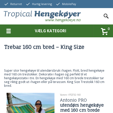
Returret
Hurtig levering
MobilePay
0
VÆLG KATEGORI
Trebar 160 cm bred – King Size
Super stor hengekøye til utendørsbruk i hagen. Flott, bred hengekøye
med 160 cm trestokker. Dekorativ i hagen og perfekt til et
hengekøyestativ i tre. En hengekøye med 160 cm brede trestokker tar
seg riktig godt ut i hagen eller på terassen. King Size Trestokk 160 cm
bred.
Varenr. VTQ732-160
Antonio PRO
utendørs hengekøye
med 160 cm brede