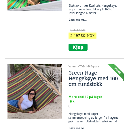
Ekstraordinær Kvalitets Hengekøye.
Super brede trestokker på 160 cm.
Total lengde 4 meter.
Liggeareal 170 x 240 cm
Læs mere...
Stoff i 100% bomull.
Kvalitets hengekøye utover det
3.437,50
vanlige.
2.497,50
NOK
Varenr. VTQ541-160-pude
Green Hage
Hengekøye med 160
cm rundstokk
Mere end 10 på lager
Stk
()
Hengekøye med super
sammensetning av farger fra hagens
grønnsaker. Utstrakte trestokker på
140 cm i hengekøyen gjør denne
Læs mere...
hengekøyen til et funn til den grønne