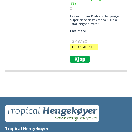
Stk
()
Ekstraordinær Kvalitets Hengekøye.
Super brede trestokker på 160 cm.
Total lengde 4 meter.
Liggeareal 170 x 240 cm
Læs mere...
Stoff i 100% bomull.
Kvalitets hengekøye utover det
2.437,50
vanlige.
1.997,50
NOK
Tropical Hengekøyer