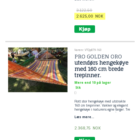
hage.
Fargene fra broccoli, rødbete, avocado
3.122,50
og spinat inngår i
fargesammensetningen av dette
2.625,00
NOK
unike designe til en grønn hage.
Varenr. VTQp879-160
PRO GOLDEN ORO
utendørs hengekøye
med 160 cm brede
trepinner.
Mere end 10 på lager
Stk
()
Flott stor hengekøye med utstrakte
160 cm trepinner. Vakker og elegant
hengekøye i naturens egne farger. Tre
eucalypsos treet med bred på 160 cm.
Læs mere...
Hengekøye stoff er egnet for utendørs
bruk. En kvalitet hengekøye for
friluftsliv i Outdoor Pro Textil.
2.368,75
NOK
Nydén sol fra en dekorativ
hengekøye. Myke stoffer, hvor du kan
ligge komfortabelt i midten av