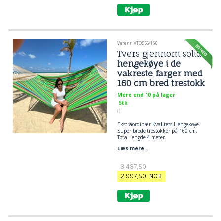
Varenr. VTQ555/160
Tvers gjennom solid
hengekøye i de
vakreste farger med
160 cm bred trestokk
Mere end 10 på lager
Stk
()
Ekstraordinær Kvalitets Hengekøye.
Super brede trestokker på 160 cm.
Total lengde 4 meter.
Liggeareal 170 x 240 cm
Læs mere...
Stoff i 100% bomull.
Kvalitets hengekøye utover det
3.437,50
vanlige.
2.997,50
NOK