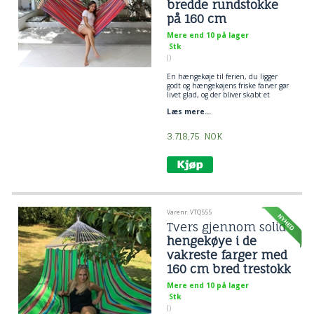
bredde rundstokke
på 160 cm
Mere end 10 på lager
Stk
()
En hængekøje til ferien, du ligger
godt og hængekøjens friske farver gør
livet glad, og der bliver skabt et
univers af velvære og hygge.
Læs mere...
Hængekøjen der både er smuk at se
og fortryllende øjeblikke.
Rummelig Mexico stofhængekøje med
3.718,75
NOK
160 cm bredde rundstokke.
Fantastisk ligge komfort for denne
type hængekøje.
Design: Mexico Rød GARIBALDI
Varenr. VTQ555
Tvers gjennom solid
hengekøye i de
vakreste farger med
160 cm bred trestokk
Mere end 10 på lager
Stk
()