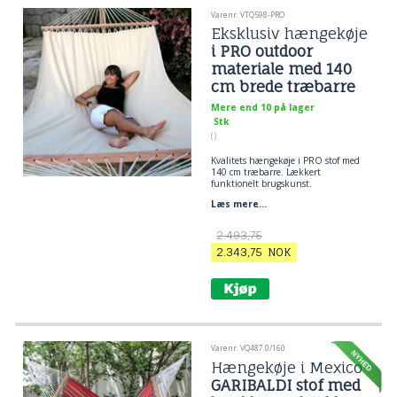
Varenr. VTQ598-PRO
Eksklusiv hængekøje
i PRO outdoor
materiale med 140
cm brede træbarre
Mere end 10 på lager
Stk
()
Kvalitets hængekøje i PRO stof med
140 cm træbarre. Lækkert
funktionelt brugskunst.
Vejrbestandigt PRO outdoor
Læs mere...
materiale
2.493,75
2.343,75
NOK
Varenr. VQ487.0/160
Hængekøje i Mexico
GARIBALDI stof med