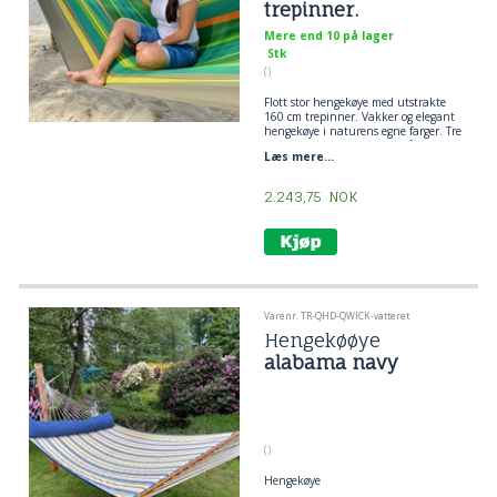
trepinner.
Mere end 10 på lager
Stk
()
Flott stor hengekøye med utstrakte
160 cm trepinner. Vakker og elegant
hengekøye i naturens egne farger. Tre
eucalypsos treet med bred på 160 cm.
Læs mere...
Hengekøye stoff er egnet for utendørs
bruk. En kvalitet hengekøye for
friluftsliv i Outdoor Pro Textil.
2.243,75
NOK
Varenr. TR-QHD-QWICK-vatteret
Hengekøøye
alabama navy
()
Hengekøye