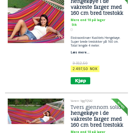
hengekøye i de
vakreste farger med
160 cm bred trestokk
Mere end 10 på lager
Stk
()
Ekstraordinær Kvalitets Hengekøye.
Super brede trestokker på 160 cm.
Total lengde 4 meter.
Liggeareal 170 x 240 cm
Læs mere...
Stoff i 100% bomull.
Kvalitets hengekøye utover det
3.312,50
vanlige.
2.497,50
NOK
Varenr. VggTQ542
Tvers gjennom solid
hengekøye i de
vakreste farger med
160 cm bred trestokk
Mere end 10 på lager