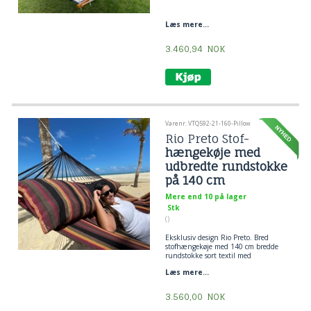
Læs mere...
3.460,94
NOK
Varenr. VTQ592-21-160-Pillow
Rio Preto Stof-
hængekøje med
udbredte rundstokke
på 140 cm
Mere end 10 på lager
Stk
()
Eksklusiv design Rio Preto. Bred
stofhængekøje med 140 cm bredde
rundstokke sort textil med
naturnuancer i sidderne.
Læs mere...
Stof 165 x 230 cm med totallængde
på 3,85 cm.
3.560,00
NOK