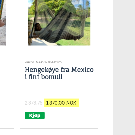
Varenr. M4AS0210-Mexico
Hengekøye fra Mexico
i fint bomull
2.373,75
1.870,00
NOK