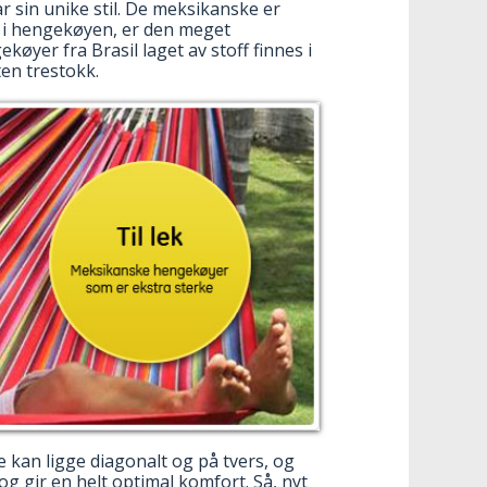
ar sin unike stil. De meksikanske er
er i hengekøyen, er den meget
øyer fra Brasil laget av stoff finnes i
en trestokk.
 kan ligge diagonalt og på tvers, og
 og gir en helt optimal komfort. Så, nyt