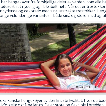
i har hengekøyer fra forskjellige deler av verden, som alle h
rodusert i et nydelig og fleksibelt nett. Når det er trestokk
nnbydende og dekorativ med sine utstrakte trestokker. Hengek
ange vidunderlige varianter – både små og store, med og ut
eksikanske hengekøyer av den fineste kvalitet, hvor du både
elvfølgelig også på langs. De er store og fleksible i bredden,