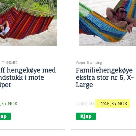
r. Tm542rl80
Varenr. 5-camping
off hengekøye med
Familiehengekøye
ndstokk i mote
ekstra stor nr 5, X-
iper
Large
,75
NOK
1.537,50
1.248,75
NOK