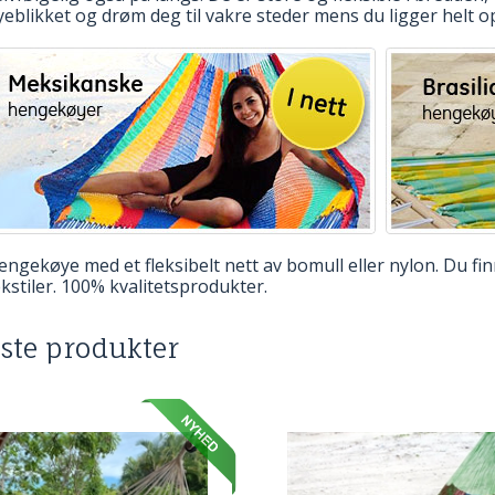
yeblikket og drøm deg til vakre steder mens du ligger helt op
engekøye med et fleksibelt nett av bomull eller nylon. Du fi
ekstiler. 100% kvalitetsprodukter.
ste produkter