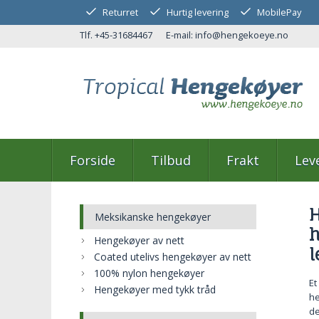
Returret
Hurtig levering
MobilePay
Tlf. +45-31684467
E-mail: info@hengekoeye.no
Forside
Tilbud
Frakt
Lev
H
Meksikanske hengekøyer
h
Hengekøyer av nett
l
Coated utelivs hengekøyer av nett
100% nylon hengekøyer
Et
Hengekøyer med tykk tråd
he
de