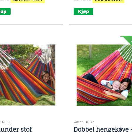
r. MF106
Varenr. Fm542
dunder stof
Dobbel hengekøye 