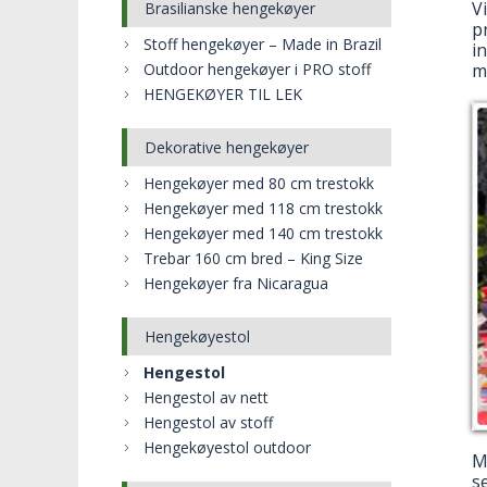
V
Brasilianske hengekøyer
p
Stoff hengekøyer – Made in Brazil
i
Outdoor hengekøyer i PRO stoff
m
HENGEKØYER TIL LEK
Dekorative hengekøyer
Hengekøyer med 80 cm trestokk
Hengekøyer med 118 cm trestokk
Hengekøyer med 140 cm trestokk
Trebar 160 cm bred – King Size
Hengekøyer fra Nicaragua
Hengekøyestol
Hengestol
Hengestol av nett
Hengestol av stoff
Hengekøyestol outdoor
M
s