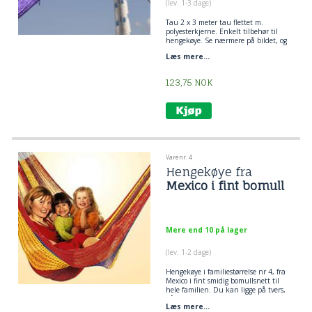
(lev. 1-3 dage)
Tau 2 x 3 meter tau flettet m.
polyesterkjerne. Enkelt tilbehør til
hengekøye. Se nærmere på bildet, og
legg tauet dobbelt rundt treet og lag
Læs mere...
et flaggstikk mellom hengekøyen og
tauet. Den enkleste og mest praktiske
løsningen til opphenging av
123,75
NOK
hengekøyer.
Varenr. 4
Hengekøye fra
Mexico i fint bomull
Mere end 10 på lager
(lev. 1-2 dage)
Hengekøye
i familiestørrelse nr 4, fra
Mexico i fint smidig bomullsnett til
hele familien. Du kan ligge på tvers,
på langs og diagonalt i denne
Læs mere...
hengekøyen. God plass til flere