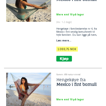
Mere end 10 på lager
(lev. 1-2 dage)
Hengekøye
i familiestørrelse nr 4, fra
Mexico i fint smidig bomullsnett til
hele familien. Du kan ligge på tvers,
på langs og diagonalt i denne
Læs mere...
hengekøyen. God plass til flere
personer.
1.093,75
NOK
Varenr. 4M-natur-vinrod
Hengekøye fra
Mexico i fint bomull
Mere end 10 på lager