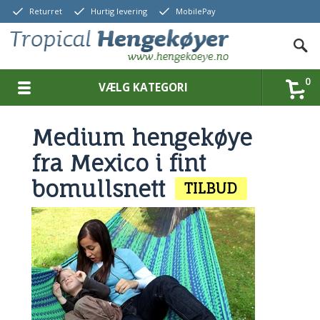
Returret
Hurtig levering
MobilePay
0
VÆLG KATEGORI
Medium hengekøye
fra Mexico i fint
bomullsnett