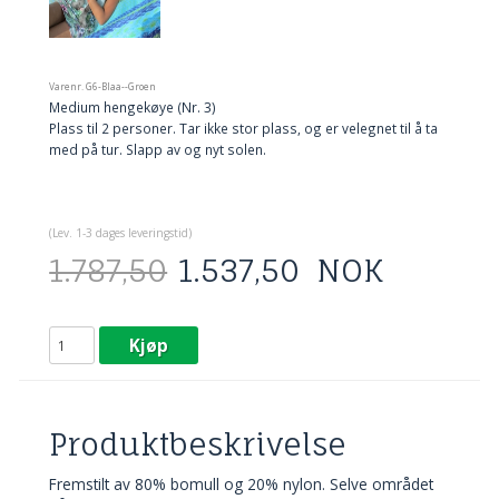
Varenr.
G6-Blaa--Groen
Medium hengekøye (Nr. 3)
Plass til 2 personer. Tar ikke stor plass, og er velegnet til å ta
med på tur. Slapp av og nyt solen.
(
Lev. 1-3 dage
s leveringstid)
1.787,50
1.537,50
NOK
Kjøp
Produktbeskrivelse
Fremstilt av 80% bomull og 20% nylon. Selve området