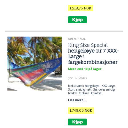
personer.
1.218,75
NOK
Varenr. 7-XXXL
King Size Special
hengekøye nr 7 XXX-
Large i
fargekombinasjoner
Mere end 10 på lager
(lev. 1-3 dage)
Meksikansk hengekøye
- XXX-Large.
Stort, smidig nett. Særdeles smidig
bredde. Optimal komfort.
Læs mere...
1.749,00
NOK