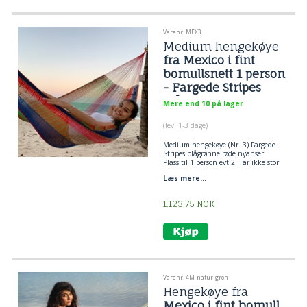
Varenr. MEX3
Medium hengekøye
fra Mexico i fint
bomullsnett 1 person
- Fargede Stripes
blågrønne røde
Mere end 10 på lager
nyanser
(lev. 1-3 dage)
Medium hengekøye (Nr. 3) Fargede
Stripes blågrønne røde nyanser
Plass til 1 person evt 2. Tar ikke stor
plass, og er velegnet til å ta med på
Læs mere...
tur. Slapp av og nyt solen.
1.123,75
NOK
Varenr. 4M-natur-gron
Hengekøye fra
Mexico i fint bomull