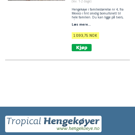
(lev. 1-2 dage)
Hengekøye
i familiestørrelse nr 4, fra
Mexico i fint smidig bomullsnett til
hele familien. Du kan ligge på tvers,
på langs og diagonalt i denne
Læs mere...
hengekøyen. God plass til flere
personer.
1.093,75
NOK