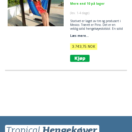
Mere end 10 på lager
(lev. 1-4 dage)
Stativet er laget av tre og produsert i
Mexico. Træret er Pino. Det er en
veldig solid hengekøyestolstol. En solid
og solid stativ for hengende stoler.
Læs mere...
3.743,75
NOK