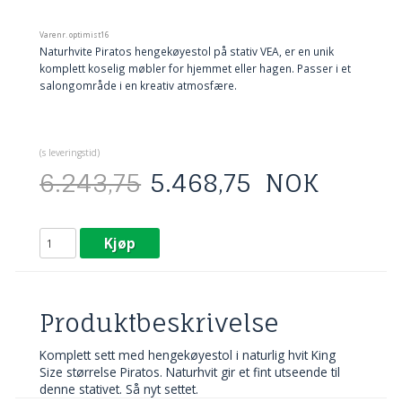
Varenr.
optimist16
Naturhvite Piratos hengekøyestol på stativ VEA, er en unik
komplett koselig møbler for hjemmet eller hagen. Passer i et
salongområde i en kreativ atmosfære.
(
s leveringstid)
6.243,75
5.468,75
NOK
Kjøp
Produktbeskrivelse
Komplett sett med hengekøyestol i naturlig hvit King
Size størrelse Piratos. Naturhvit gir et fint utseende til
denne stativet. Så nyt settet.