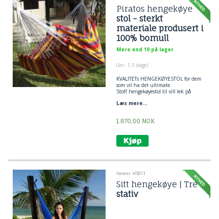
Piratos hengekøye
stol - sterkt
materiale produsert i
100% bomull
Mere end 10 på lager
(lev. 1-3 dage)
KVALITETs HENGEKØYESTOL for dem
som vil ha det ultimate.
Stoff hengekøyestol til vill lek på
hjemmefronten og institusjonsbruk.
Læs mere...
Sterke sømmer, Sterkt stoff, sterkt
materiale produsert i 100% bomull.
hengestol
for dem som vil ha det
1.870,00
NOK
ultimate.
Varenr. H5011
Sitt hengekøye | Tre
stativ