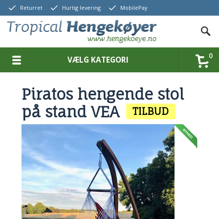
Returret
Hurtig levering
MobilePay
0
VÆLG KATEGORI
Piratos hengende stol
på stand VEA